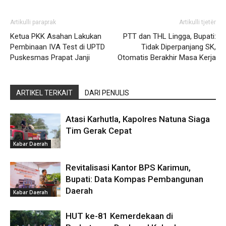
Artikulli paraprak
Artikulli tjetër
Ketua PKK Asahan Lakukan
PTT dan THL Lingga, Bupati:
Pembinaan IVA Test di UPTD
Tidak Diperpanjang SK,
Puskesmas Prapat Janji
Otomatis Berakhir Masa Kerja
ARTIKEL TERKAIT
DARI PENULIS
Atasi Karhutla, Kapolres Natuna Siaga
Tim Gerak Cepat
Kabar Daerah
Revitalisasi Kantor BPS Karimun,
Bupati: Data Kompas Pembangunan
Daerah
Kabar Daerah
HUT ke-81 Kemerdekaan di