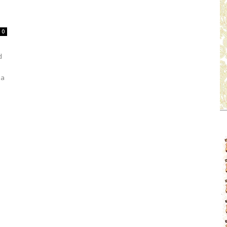
0
d
na