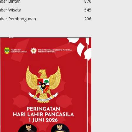
bar Bintan
876
abar Wisata
545
abar Pembangunan
206