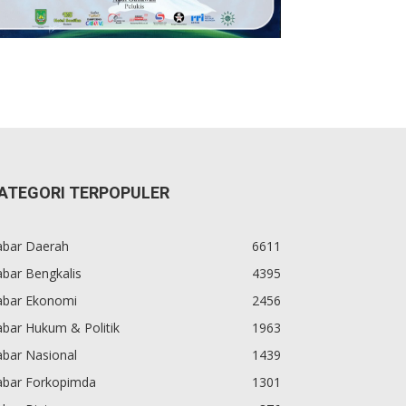
ATEGORI TERPOPULER
abar Daerah
6611
bar Bengkalis
4395
abar Ekonomi
2456
bar Hukum & Politik
1963
abar Nasional
1439
abar Forkopimda
1301