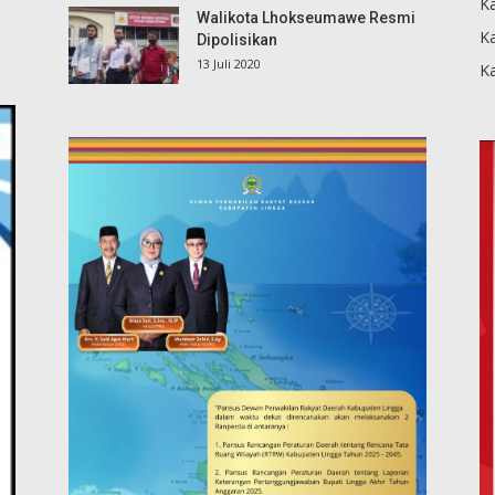
Ka
Walikota Lhokseumawe Resmi
K
Dipolisikan
13 Juli 2020
K