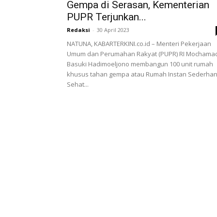
Gempa di Serasan, Kementerian
PUPR Terjunkan...
Redaksi
-
30 April 2023
NATUNA, KABARTERKINI.co.id – Menteri Pekerjaan
Umum dan Perumahan Rakyat (PUPR) RI Mochama
Basuki Hadimoeljono membangun 100 unit rumah
khusus tahan gempa atau Rumah Instan Sederha
Sehat...