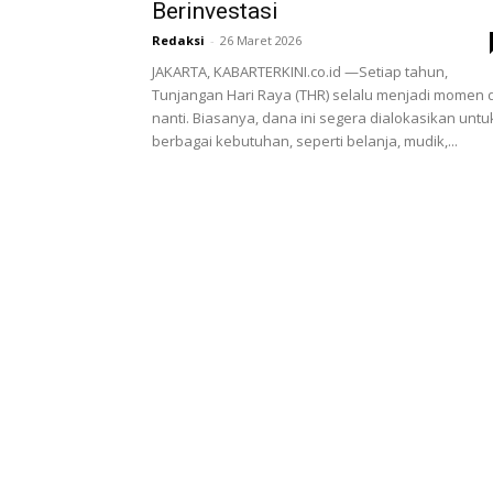
Berinvestasi
Redaksi
-
26 Maret 2026
JAKARTA, KABARTERKINI.co.id —Setiap tahun,
Tunjangan Hari Raya (THR) selalu menjadi momen d
nanti. Biasanya, dana ini segera dialokasikan untu
berbagai kebutuhan, seperti belanja, mudik,...