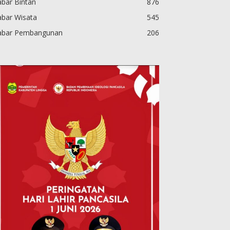
bar Bintan
876
abar Wisata
545
abar Pembangunan
206