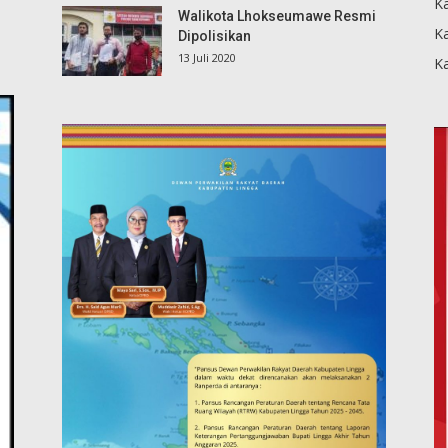
Ka
Walikota Lhokseumawe Resmi
K
Dipolisikan
13 Juli 2020
K