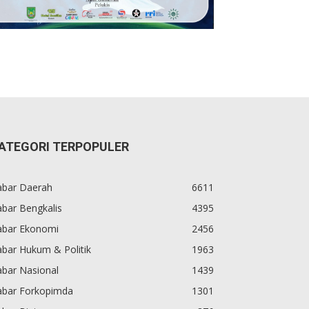
ATEGORI TERPOPULER
abar Daerah
6611
bar Bengkalis
4395
abar Ekonomi
2456
bar Hukum & Politik
1963
abar Nasional
1439
abar Forkopimda
1301