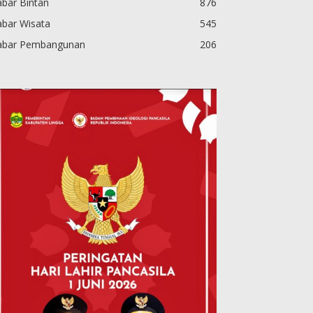
bar Bintan
876
abar Wisata
545
abar Pembangunan
206