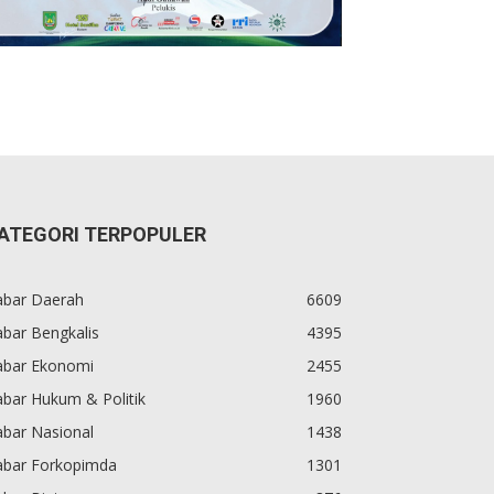
ATEGORI TERPOPULER
abar Daerah
6609
bar Bengkalis
4395
abar Ekonomi
2455
bar Hukum & Politik
1960
abar Nasional
1438
abar Forkopimda
1301