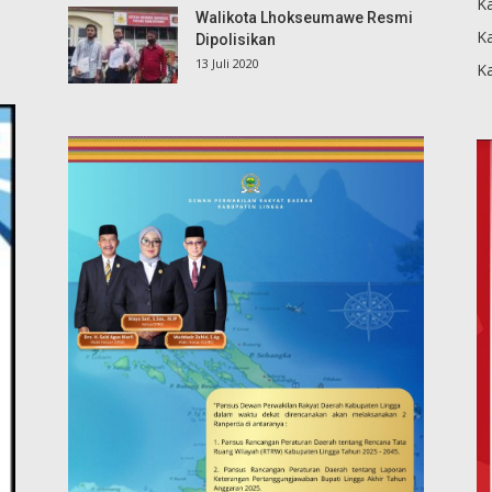
Ka
Walikota Lhokseumawe Resmi
K
Dipolisikan
13 Juli 2020
K