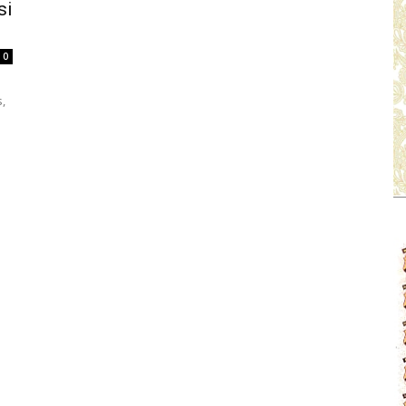
si
0
,