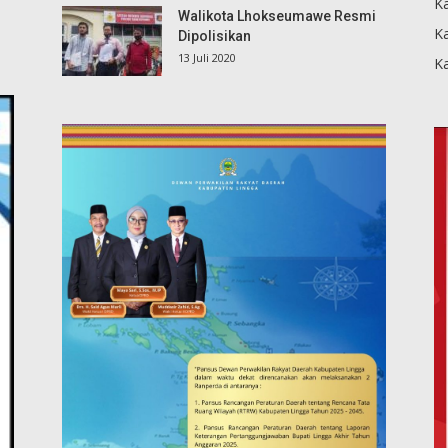
Ka
Walikota Lhokseumawe Resmi
K
Dipolisikan
13 Juli 2020
K