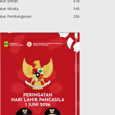
bar Bintan
878
abar Wisata
545
abar Pembangunan
206