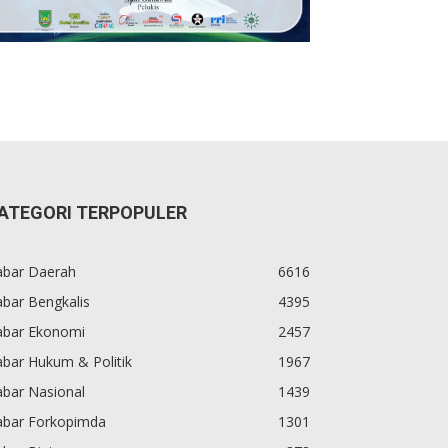
ATEGORI TERPOPULER
abar Daerah
6616
bar Bengkalis
4395
abar Ekonomi
2457
bar Hukum & Politik
1967
abar Nasional
1439
abar Forkopimda
1301