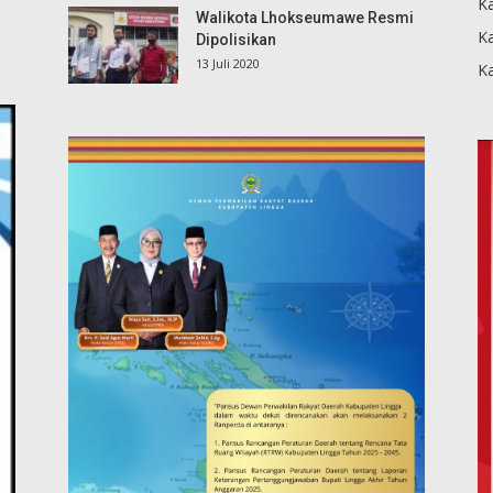
Ka
Walikota Lhokseumawe Resmi
K
Dipolisikan
13 Juli 2020
K