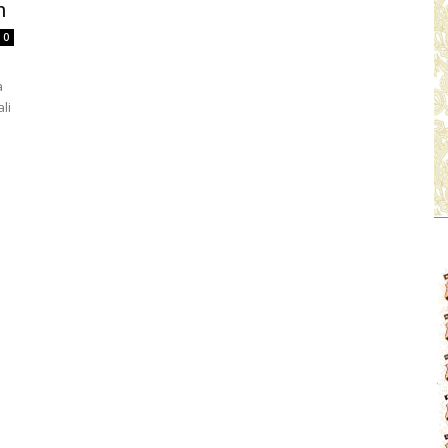
n
0
a
li