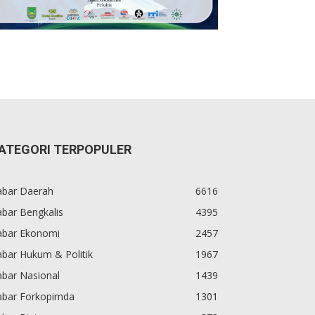
ATEGORI TERPOPULER
abar Daerah
6616
bar Bengkalis
4395
abar Ekonomi
2457
bar Hukum & Politik
1967
abar Nasional
1439
abar Forkopimda
1301