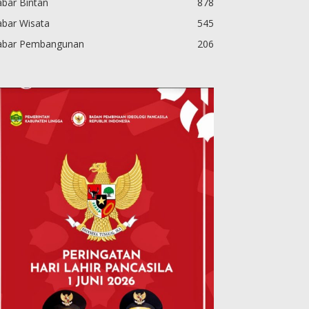
bar Bintan
878
abar Wisata
545
abar Pembangunan
206