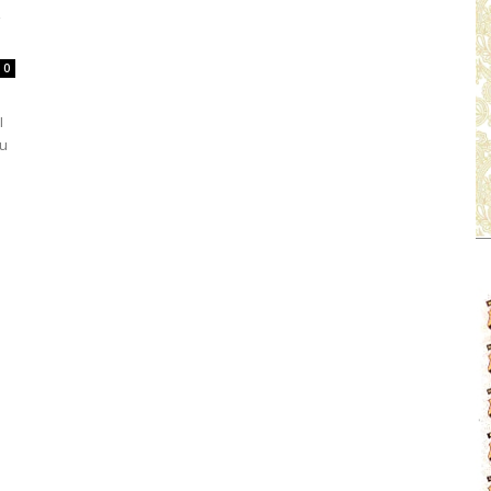
0
I
au