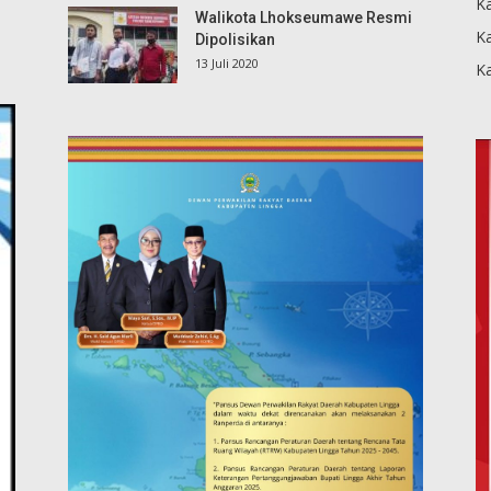
Ka
Walikota Lhokseumawe Resmi
K
Dipolisikan
13 Juli 2020
K