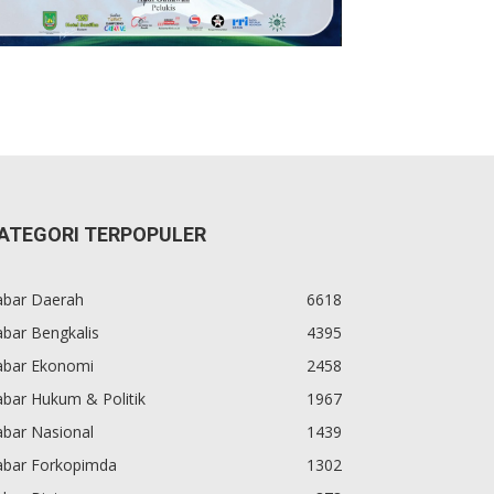
ATEGORI TERPOPULER
abar Daerah
6618
bar Bengkalis
4395
abar Ekonomi
2458
bar Hukum & Politik
1967
abar Nasional
1439
abar Forkopimda
1302