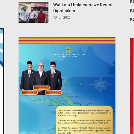
Ka
Walikota Lhokseumawe Resmi
K
Dipolisikan
13 Juli 2020
K