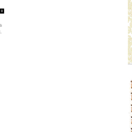
0
di
,