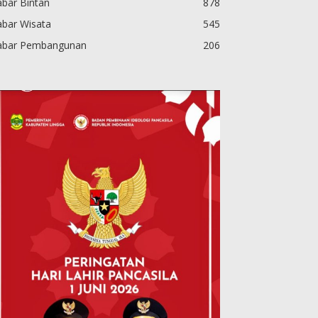
bar Bintan
878
abar Wisata
545
abar Pembangunan
206