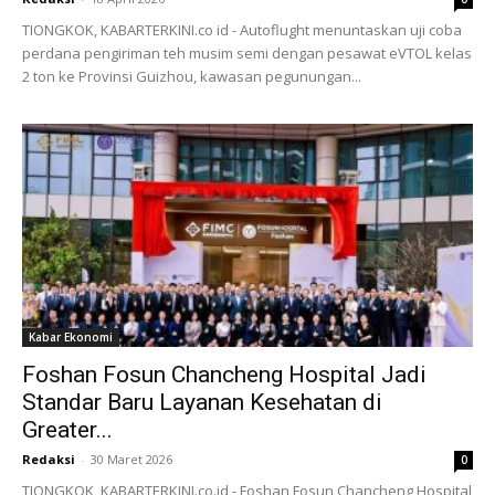
TIONGKOK, KABARTERKINI.co id - Autoflught menuntaskan uji coba
perdana pengiriman teh musim semi dengan pesawat eVTOL kelas
2 ton ke Provinsi Guizhou, kawasan pegunungan...
Kabar Ekonomi
Foshan Fosun Chancheng Hospital Jadi
Standar Baru Layanan Kesehatan di
Greater...
Redaksi
-
30 Maret 2026
0
TIONGKOK, KABARTERKINI.co.id - Foshan Fosun Chancheng Hospital