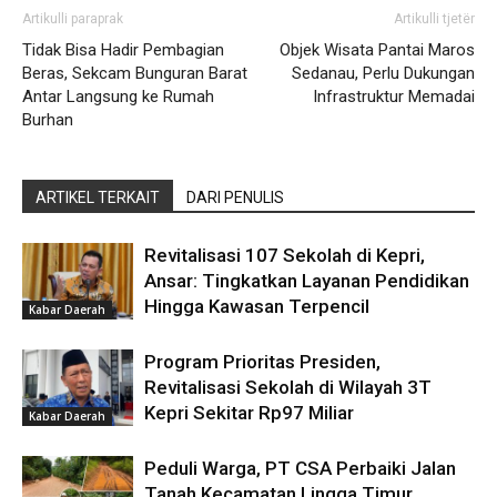
Artikulli paraprak
Artikulli tjetër
Tidak Bisa Hadir Pembagian
Objek Wisata Pantai Maros
Beras, Sekcam Bunguran Barat
Sedanau, Perlu Dukungan
Antar Langsung ke Rumah
Infrastruktur Memadai
Burhan
ARTIKEL TERKAIT
DARI PENULIS
Revitalisasi 107 Sekolah di Kepri,
Ansar: Tingkatkan Layanan Pendidikan
Hingga Kawasan Terpencil
Kabar Daerah
Program Prioritas Presiden,
Revitalisasi Sekolah di Wilayah 3T
Kepri Sekitar Rp97 Miliar
Kabar Daerah
Peduli Warga, PT CSA Perbaiki Jalan
Tanah Kecamatan Lingga Timur