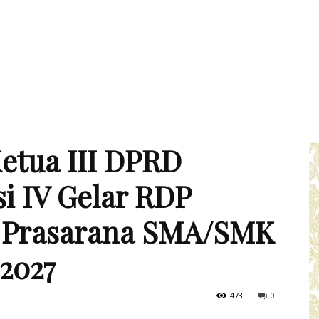
etua III DPRD
i IV Gelar RDP
 Prasarana SMA/SMK
 2027
473
0