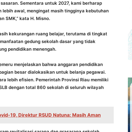
 sasaran. Sementara untuk 2027, kami berharap
 lebih awal, mengingat masih tingginya kebutuhan
an SMK,” kata H. Misno.
ih kekurangan ruang belajar, terutama di tingkat
pemanfaatan gedung sekolah dasar yang tidak
kung pendidikan menengah.
Semeru menjelaskan bahwa anggaran pendidikan
agian besar dialokasikan untuk belanja pegawai.
a lebih efisien. Pemerintah Provinsi Riau memiliki
B dengan total 860 sekolah di seluruh wilayah
Covid-19, Direktur RSUD Natuna: Masih Aman
am revitalisasi sarana dan prasarana sekolah