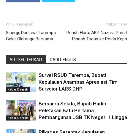
Artikulli paraprak
Artikulli tjetër
Sinergi, Danlanal Tarempa
Penuh Haru, AKP Nazara Pamit
Gelar Olahraga Bersama
Pindah Tugas ke Polda Kepri
ARTIKEL TERKAIT
DARI PENULIS
Survei RSUD Tarempa, Bupati
Kepulauan Anambas Apresiasi Tim
Surveior LARS DHP
Kabar Daerah
Bersama Sekda, Bupati Hadiri
Peletakan Batu Pertama
Pembangunan USB TK Negeri 1 Lingga
Kabar Daerah
Pilkades Serentak Kepulauan