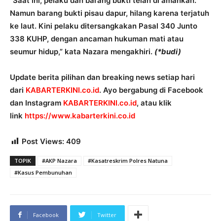
“Saat ini, pelaku dan barang bukti telah di amankan.
Namun barang bukti pisau dapur, hilang karena terjatuh
ke laut. Kini pelaku ditersangkakan Pasal 340 Junto
338 KUHP, dengan ancaman hukuman mati atau
seumur hidup,” kata Nazara mengakhiri.
(*budi)
Update berita pilihan dan breaking news setiap hari
dari
KABARTERKINI.co.id
. Ayo bergabung di Facebook
dan Instagram
KABARTERKINI.co.id
, atau klik
link
https://www.kabarterkini.co.id
Post Views:
409
TOPIK
#AKP Nazara
#Kasatreskrim Polres Natuna
#Kasus Pembunuhan
Facebook
Twitter