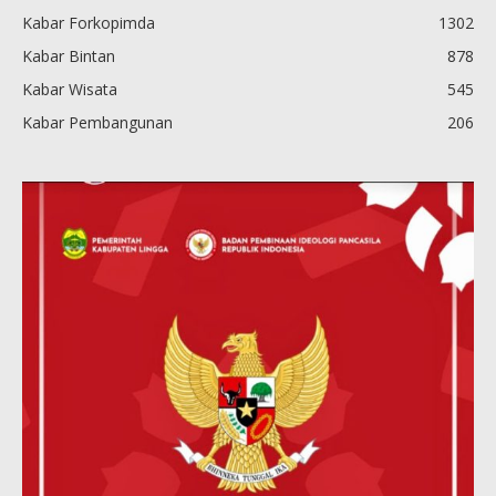
Kabar Forkopimda
1302
Kabar Bintan
878
Kabar Wisata
545
Kabar Pembangunan
206