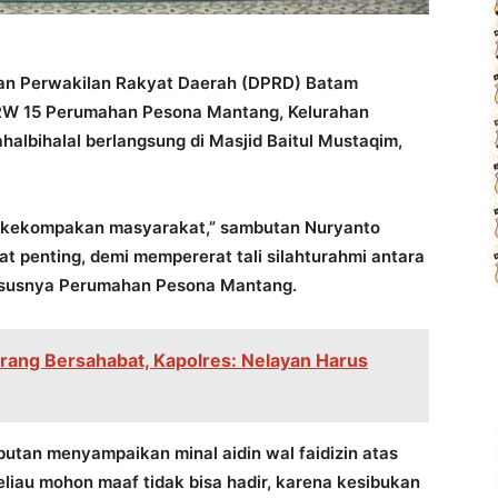
an Perwakilan Rakyat Daerah (DPRD) Batam
 RW 15 Perumahan Pesona Mantang, Kelurahan
lbihalal berlangsung di Masjid Baitul Mustaqim,
si kekompakan masyarakat,” sambutan Nuryanto
at penting, demi mempererat tali silahturahmi antara
susnya Perumahan Pesona Mantang.
rang Bersahabat, Kapolres: Nelayan Harus
utan menyampaikan minal aidin wal faidizin atas
iau mohon maaf tidak bisa hadir, karena kesibukan