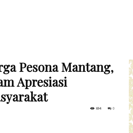
arga Pesona Mantang,
m Apresiasi
syarakat
694
0