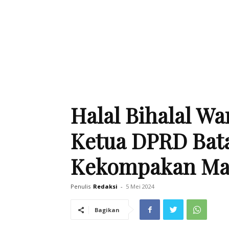
Halal Bihalal W
Ketua DPRD Bata
Kekompakan Ma
Penulis
Redaksi
-
5 Mei 2024
Bagikan