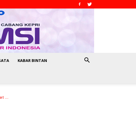
SATA
KABAR BINTAN
t ...