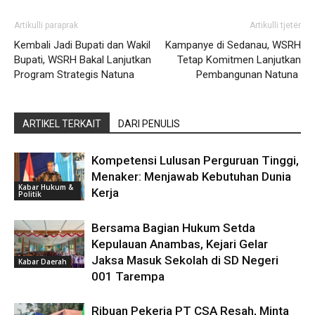
Artikulli paraprak
Artikulli tjetër
Kembali Jadi Bupati dan Wakil
Kampanye di Sedanau, WSRH
Bupati, WSRH Bakal Lanjutkan
Tetap Komitmen Lanjutkan
Program Strategis Natuna
Pembangunan Natuna
ARTIKEL TERKAIT
DARI PENULIS
Kompetensi Lulusan Perguruan Tinggi,
Menaker: Menjawab Kebutuhan Dunia
Kabar Hukum &
Kerja
Politik
Bersama Bagian Hukum Setda
Kepulauan Anambas, Kejari Gelar
Jaksa Masuk Sekolah di SD Negeri
Kabar Daerah
001 Tarempa
Ribuan Pekerja PT CSA Resah, Minta