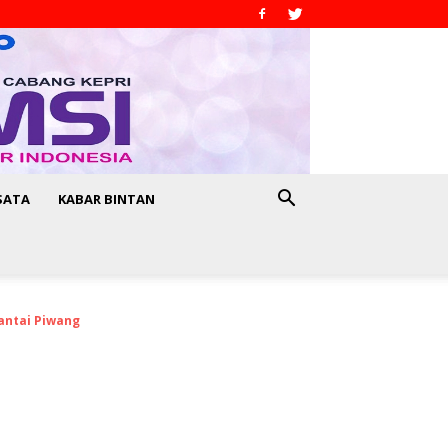
SATA
KABAR BINTAN
antai Piwang