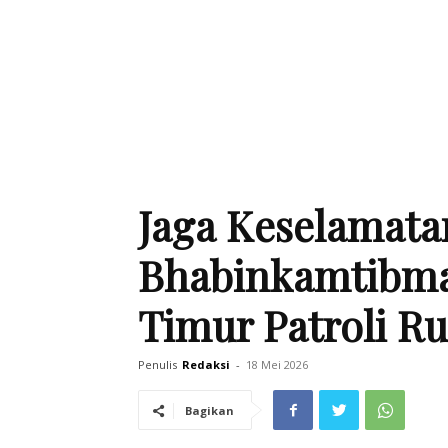
Jaga Keselamata
Bhabinkamtibma
Timur Patroli Ru
Penulis
Redaksi
-
18 Mei 2026
Bagikan