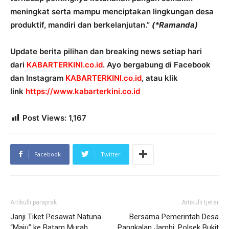
meningkat serta mampu menciptakan lingkungan desa
produktif, mandiri dan berkelanjutan.”
(*Ramanda)
Update berita pilihan dan breaking news setiap hari
dari
KABARTERKINI.co.id
. Ayo bergabung di Facebook
dan Instagram
KABARTERKINI.co.id
, atau klik
link
https://www.kabarterkini.co.id
Post Views:
1,167
Facebook
Twitter
Artikulli paraprak
Artikulli tjetër
Janji Tiket Pesawat Natuna
Bersama Pemerintah Desa
“Maju” ke Batam Murah,
Pangkalan Jambi, Polsek Bukit