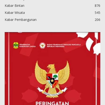
Kabar Bintan
876
Kabar Wisata
545
Kabar Pembangunan
206