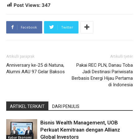
Post Views:
347
Facebook
Twitter
Artikulli paraprak
Artikulli tjetër
Anniversary ke-25 di Natuna,
Pakai REC PLN, Danau Toba
Alumni AAU 97 Gelar Baksos
Jadi Destinasi Pariwisata
Berbasis Energi Hijau Pertama
di Indonesia
ARTIKEL TERKAIT
DARI PENULIS
Bisnis Wealth Management, UOB
Perkuat Kemitraan dengan Allianz
Global Investors
Kabar Ekonomi