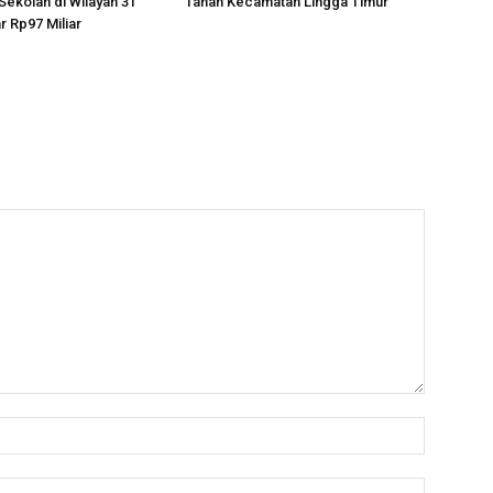
 Sekolah di Wilayah 3T
Tanah Kecamatan Lingga Timur
r Rp97 Miliar