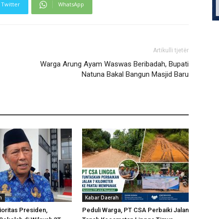
Twitter
WhatsApp
Artikulli tjetër
Warga Arung Ayam Waswas Beribadah, Bupati
Natuna Bakal Bangun Masjid Baru
h
Kabar Daerah
oritas Presiden,
Peduli Warga, PT CSA Perbaiki Jalan