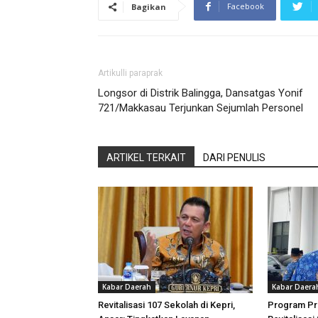
Facebook
Bagikan
Artikulli paraprak
Longsor di Distrik Balingga, Dansatgas Yonif
721/Makkasau Terjunkan Sejumlah Personel
ARTIKEL TERKAIT
DARI PENULIS
Kabar Daerah
Kabar Daera
Revitalisasi 107 Sekolah di Kepri,
Program Pri