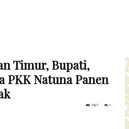
an Timur, Bupati,
a PKK Natuna Panen
ak
1427
0