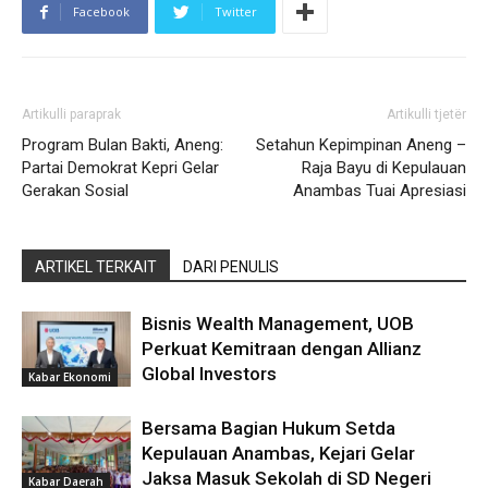
Facebook
Twitter
Artikulli paraprak
Artikulli tjetër
Program Bulan Bakti, Aneng:
Setahun Kepimpinan Aneng –
Partai Demokrat Kepri Gelar
Raja Bayu di Kepulauan
Gerakan Sosial
Anambas Tuai Apresiasi
ARTIKEL TERKAIT
DARI PENULIS
Bisnis Wealth Management, UOB
Perkuat Kemitraan dengan Allianz
Global Investors
Kabar Ekonomi
Bersama Bagian Hukum Setda
Kepulauan Anambas, Kejari Gelar
Jaksa Masuk Sekolah di SD Negeri
Kabar Daerah