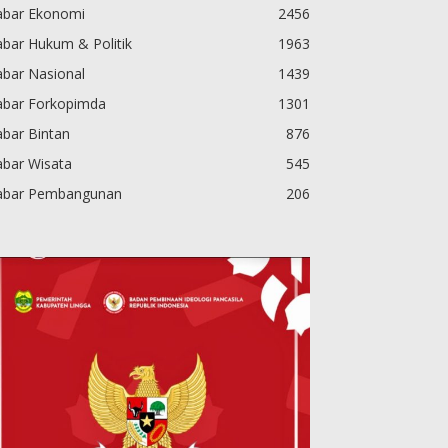
abar Ekonomi
2456
bar Hukum & Politik
1963
abar Nasional
1439
abar Forkopimda
1301
bar Bintan
876
abar Wisata
545
abar Pembangunan
206