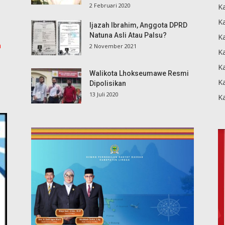
2 Februari 2020
K
Ka
Ijazah Ibrahim, Anggota DPRD
Natuna Asli Atau Palsu?
K
m
2 November 2021
K
Ka
Walikota Lhokseumawe Resmi
K
Dipolisikan
13 Juli 2020
K