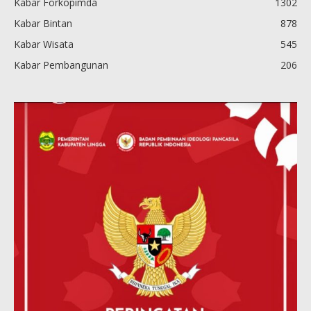
Kabar Forkopimda
1302
Kabar Bintan
878
Kabar Wisata
545
Kabar Pembangunan
206