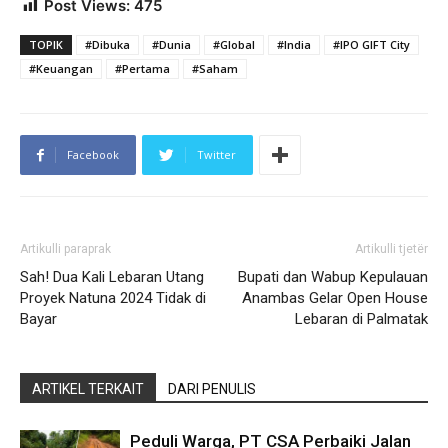
Post Views:
475
TOPIK
#Dibuka
#Dunia
#Global
#India
#IPO GIFT City
#Keuangan
#Pertama
#Saham
Facebook
Twitter
Artikulli paraprak
Artikulli tjetër
Sah! Dua Kali Lebaran Utang
Bupati dan Wabup Kepulauan
Proyek Natuna 2024 Tidak di
Anambas Gelar Open House
Bayar
Lebaran di Palmatak
ARTIKEL TERKAIT
DARI PENULIS
Peduli Warga, PT CSA Perbaiki Jalan