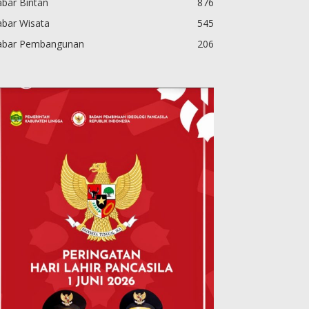
bar Bintan
876
abar Wisata
545
abar Pembangunan
206