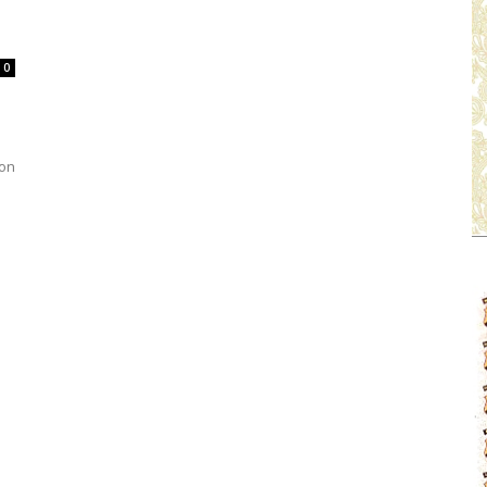
0
fon