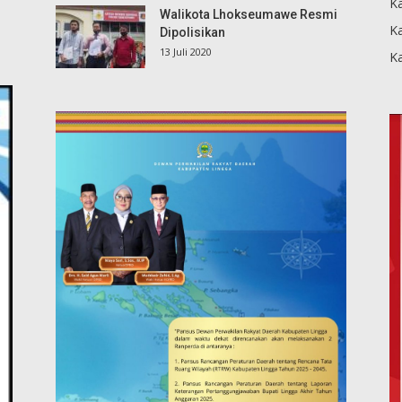
Ka
Walikota Lhokseumawe Resmi
K
Dipolisikan
13 Juli 2020
K