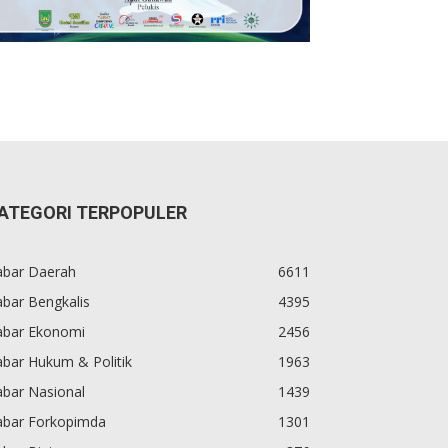
ATEGORI TERPOPULER
abar Daerah
6611
bar Bengkalis
4395
abar Ekonomi
2456
bar Hukum & Politik
1963
abar Nasional
1439
abar Forkopimda
1301