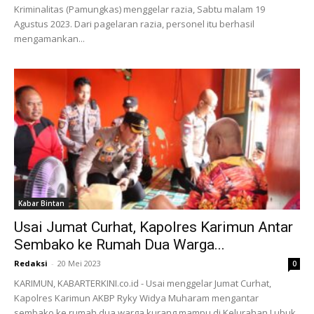
Kriminalitas (Pamungkas) menggelar razia, Sabtu malam 19
Agustus 2023. Dari pagelaran razia, personel itu berhasil
mengamankan...
Kabar Bintan
Usai Jumat Curhat, Kapolres Karimun Antar
Sembako ke Rumah Dua Warga...
Redaksi
-
20 Mei 2023
0
KARIMUN, KABARTERKINI.co.id - Usai menggelar Jumat Curhat,
Kapolres Karimun AKBP Ryky Widya Muharam mengantar
sembako ke rumah dua warga kurang mampu di Kelurahan Lubuk