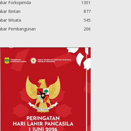
abar Forkopimda
1301
bar Bintan
877
abar Wisata
545
abar Pembangunan
206