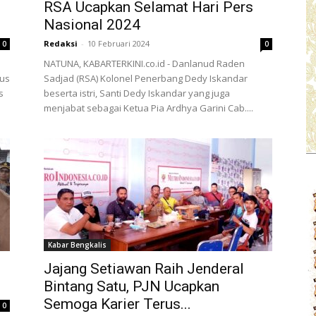
RSA Ucapkan Selamat Hari Pers
Nasional 2024
Redaksi
-
10 Februari 2024
0
0
NATUNA, KABARTERKINI.co.id - Danlanud Raden
mus
Sadjad (RSA) Kolonel Penerbang Dedy Iskandar
s
beserta istri, Santi Dedy Iskandar yang juga
menjabat sebagai Ketua Pia Ardhya Garini Cab....
Kabar Bengkalis
Jajang Setiawan Raih Jenderal
Bintang Satu, PJN Ucapkan
Semoga Karier Terus...
0