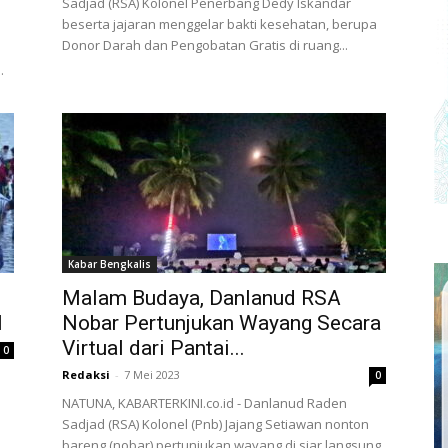
Sadjad (RSA) Kolonel Penerbang Dedy Iskandar
beserta jajaran menggelar bakti kesehatan, berupa
Donor Darah dan Pengobatan Gratis di ruang...
.
Kabar Bengkalis
Malam Budaya, Danlanud RSA
I
Nobar Pertunjukan Wayang Secara
Virtual dari Pantai...
0
Redaksi
-
7 Mei 2023
0
NATUNA, KABARTERKINI.co.id - Danlanud Raden
Sadjad (RSA) Kolonel (Pnb) Jajang Setiawan nonton
bareng (nobar) pertunjukan wayang di siar langsung