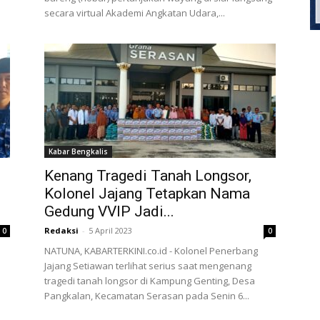
secara virtual Akademi Angkatan Udara,...
Kabar Bengkalis
Kenang Tragedi Tanah Longsor,
Kolonel Jajang Tetapkan Nama
Gedung VVIP Jadi...
Redaksi
-
5 April 2023
0
0
NATUNA, KABARTERKINI.co.id - Kolonel Penerbang
Jajang Setiawan terlihat serius saat mengenang
tragedi tanah longsor di Kampung Genting, Desa
Pangkalan, Kecamatan Serasan pada Senin 6...