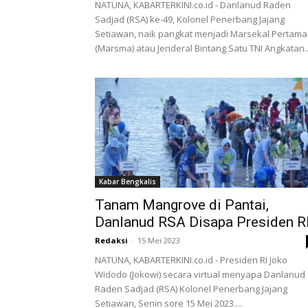
NATUNA, KABARTERKINI.co.id - Danlanud Raden
Sadjad (RSA) ke-49, Kolonel Penerbang Jajang
Setiawan, naik pangkat menjadi Marsekal Pertama
(Marsma) atau Jenderal Bintang Satu TNI Angkatan..
Kabar Bengkalis
Tanam Mangrove di Pantai,
Danlanud RSA Disapa Presiden R
Redaksi
-
15 Mei 2023
NATUNA, KABARTERKINI.co.id - Presiden RI Joko
Widodo (Jokowi) secara virtual menyapa Danlanud
Raden Sadjad (RSA) Kolonel Penerbang Jajang
Setiawan, Senin sore 15 Mei 2023....