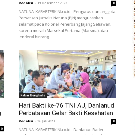
Redaksi
-
19 Desember 2023
0
NATUNA, KABARTERKINI.co.id - Pengurus dan anggota
Persatuan Jurnalis Natuna (PJN) mengucapkan
selamat pada Kolonel Penerbang Jajang Setiawan,
karena meraih Marsekal Pertama (Marsma) atau
Jenderal bintang...
Kabar Bengkalis
-
Hari Bakti ke-76 TNI AU, Danlanud
g
Perbatasan Gelar Bakti Kesehatan
Redaksi
-
26 Juli 2023
0
0
NATUNA, KABARTERKINI.co.id - Danlanud Raden