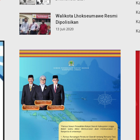
K
Ka
Walikota Lhokseumawe Resmi
K
Dipolisikan
13 Juli 2020
K