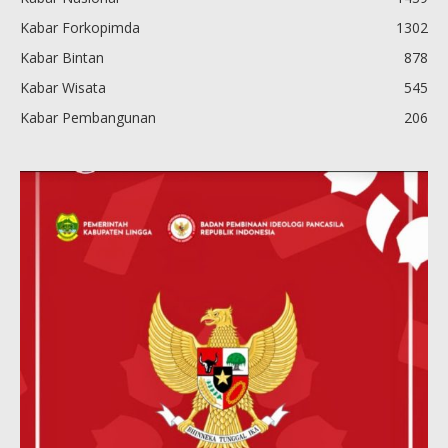
Kabar Forkopimda
1302
Kabar Bintan
878
Kabar Wisata
545
Kabar Pembangunan
206