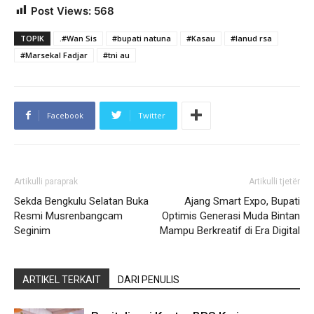
Post Views:
568
TOPIK
.#Wan Sis
#bupati natuna
#Kasau
#lanud rsa
#Marsekal Fadjar
#tni au
Facebook
Twitter
Artikulli paraprak
Artikulli tjetër
Sekda Bengkulu Selatan Buka
Ajang Smart Expo, Bupati
Resmi Musrenbangcam
Optimis Generasi Muda Bintan
Seginim
Mampu Berkreatif di Era Digital
ARTIKEL TERKAIT
DARI PENULIS