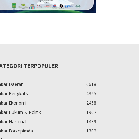
ATEGORI TERPOPULER
abar Daerah
6618
bar Bengkalis
4395
abar Ekonomi
2458
bar Hukum & Politik
1967
abar Nasional
1439
abar Forkopimda
1302