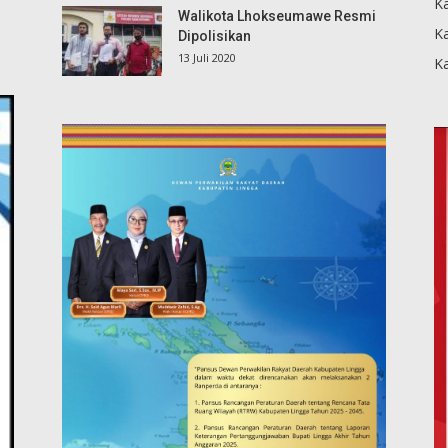
Ka
Walikota Lhokseumawe Resmi
K
Dipolisikan
13 Juli 2020
K