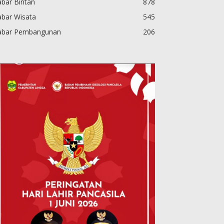
bar Bintan
878
abar Wisata
545
abar Pembangunan
206