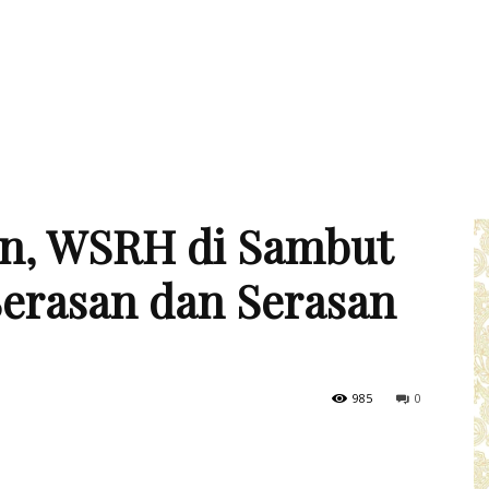
an, WSRH di Sambut
erasan dan Serasan
985
0