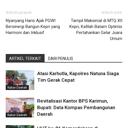
Artikulli paraprak
Artikulli tjetër
Nyanyang Haris Ajak PGWI
Tampil Maksimal di MTQ XII
Bersinergi Bangun Kepri yang
Kepri, Kafilah Batam Optimis
Harmoni dan Inklusif
Pertahankan Gelar Juara
Umum
ARTIKEL TERKAIT
DARI PENULIS
Atasi Karhutla, Kapolres Natuna Siaga
Tim Gerak Cepat
Kabar Daerah
Revitalisasi Kantor BPS Karimun,
Bupati: Data Kompas Pembangunan
Daerah
Kabar Daerah