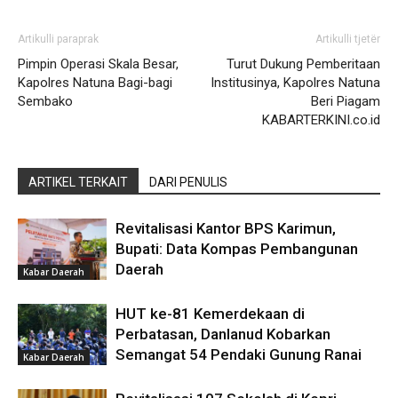
Artikulli paraprak
Artikulli tjetër
Pimpin Operasi Skala Besar,
Turut Dukung Pemberitaan
Kapolres Natuna Bagi-bagi
Institusinya, Kapolres Natuna
Sembako
Beri Piagam
KABARTERKINI.co.id
ARTIKEL TERKAIT
DARI PENULIS
Revitalisasi Kantor BPS Karimun,
Bupati: Data Kompas Pembangunan
Daerah
Kabar Daerah
HUT ke-81 Kemerdekaan di
Perbatasan, Danlanud Kobarkan
Semangat 54 Pendaki Gunung Ranai
Kabar Daerah