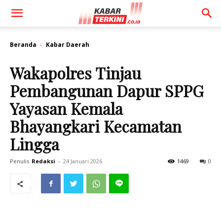
Beranda
Kabar Daerah
Wakapolres Tinjau
Pembangunan Dapur SPPG
Yayasan Kemala
Bhayangkari Kecamatan
Lingga
Penulis
Redaksi
-
24 Januari 2026
1469
0