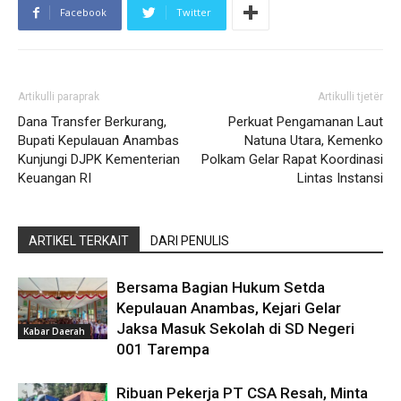
Facebook
Twitter
Artikulli paraprak
Artikulli tjetër
Dana Transfer Berkurang,
Perkuat Pengamanan Laut
Bupati Kepulauan Anambas
Natuna Utara, Kemenko
Kunjungi DJPK Kementerian
Polkam Gelar Rapat Koordinasi
Keuangan RI
Lintas Instansi
ARTIKEL TERKAIT
DARI PENULIS
Bersama Bagian Hukum Setda
Kepulauan Anambas, Kejari Gelar
Jaksa Masuk Sekolah di SD Negeri
Kabar Daerah
001 Tarempa
Ribuan Pekerja PT CSA Resah, Minta