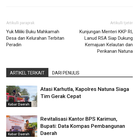
Artikulli paraprak
Artikulli tjetër
Yuk Miliki Buku Mahkamah
Kunjungan Menteri KKP RI,
Desa dan Kelurahan Terbitan
Lanud RSA Siap Dukung
Peradin
Kemajuan Kelautan dan
Perikanan Natuna
ARTIKEL TERKAIT
DARI PENULIS
Atasi Karhutla, Kapolres Natuna Siaga
Tim Gerak Cepat
Kabar Daerah
Revitalisasi Kantor BPS Karimun,
Bupati: Data Kompas Pembangunan
Daerah
Kabar Daerah