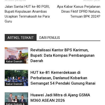
Artikulli paraprak
Artikulli tjetër
Jalan Santai HUT ke-80 PGRI,
Apa Kabar Kasus Perjalanan
Bupati Kepulauan Anambas
Dinas Fiktif DPRD Natuna,
Ucapkan Terimakasih ke Para
Temuan BPK 2024?
Guru
ARTIKEL TERKAIT
DARI PENULIS
Revitalisasi Kantor BPS Karimun,
Bupati: Data Kompas Pembangunan
Daerah
Kabar Daerah
HUT ke-81 Kemerdekaan di
Perbatasan, Danlanud Kobarkan
Semangat 54 Pendaki Gunung Ranai
Kabar Daerah
Huawei Jadi Mitra di Ajang GSMA
M360 ASEAN 2026
Kabar Hukum &