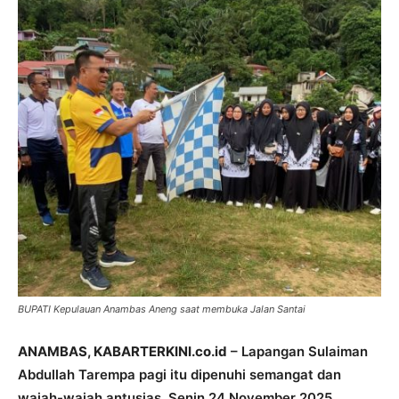
BUPATI Kepulauan Anambas Aneng saat membuka Jalan Santai
ANAMBAS, KABARTERKINI.co.id
– Lapangan Sulaiman
Abdullah Tarempa pagi itu dipenuhi semangat dan
wajah-wajah antusias, Senin 24 November 2025.