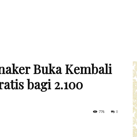
naker Buka Kembali
tis bagi 2.100
776
0