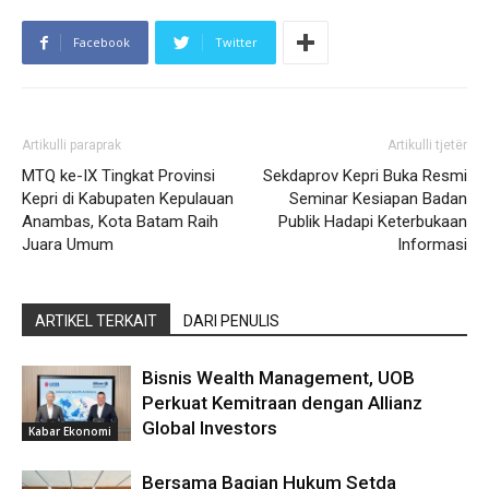
Facebook
Twitter
Artikulli paraprak
Artikulli tjetër
MTQ ke-IX Tingkat Provinsi
Sekdaprov Kepri Buka Resmi
Kepri di Kabupaten Kepulauan
Seminar Kesiapan Badan
Anambas, Kota Batam Raih
Publik Hadapi Keterbukaan
Juara Umum
Informasi
ARTIKEL TERKAIT
DARI PENULIS
Bisnis Wealth Management, UOB
Perkuat Kemitraan dengan Allianz
Global Investors
Kabar Ekonomi
Bersama Bagian Hukum Setda