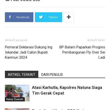
Facebook
Twitter
Artikulli paraprak
Artikulli tjetër
Pemeral Deklarasi Dukung Ing
BP Batam Paparkan Progres
Iskandar Jadi Calon Bupati
Pembangunan Fly Over Sei
Karimun 2024
Ladi
ARTIKEL TERKAIT
DARI PENULIS
Atasi Karhutla, Kapolres Natuna Siaga
Tim Gerak Cepat
Kabar Daerah