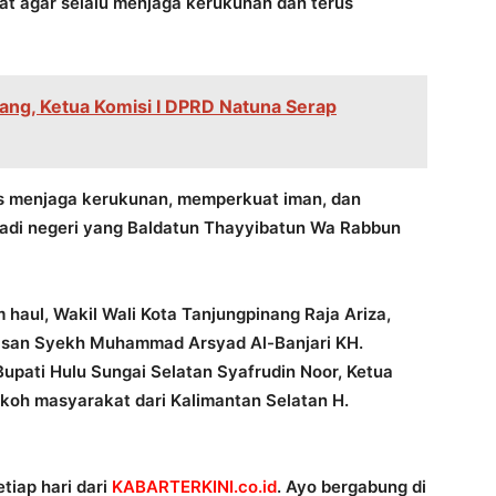
t agar selalu menjaga kerukunan dan terus
ng, Ketua Komisi I DPRD Natuna Serap
rus menjaga kerukunan, memperkuat iman, dan
di negeri yang Baldatun Thayyibatun Wa Rabbun
aul, Wakil Wali Kota Tanjungpinang Raja Ariza,
yasan Syekh Muhammad Arsyad Al-Banjari KH.
pati Hulu Sungai Selatan Syafrudin Noor, Ketua
koh masyarakat dari Kalimantan Selatan H.
tiap hari dari
KABARTERKINI.co.id
. Ayo bergabung di