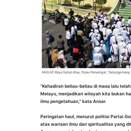
MASJID Raya Sultan Riau, Pulau Penyengat, Tanjungpinang
“Kehadiran beliau-beliau di masa lalu tel
Melayu, menjadikan wilayah kita bukan ha
ilmu pengetahuan,” kata Ansar.
Peringatan haul, menurut politisi Partai G
atas warisan ilmu dan spiritualitas yang d