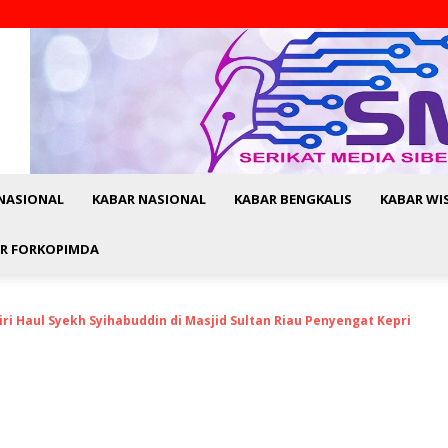
NASIONAL
KABAR NASIONAL
KABAR BENGKALIS
KABAR WI
R FORKOPIMDA
ri Haul Syekh Syihabuddin di Masjid Sultan Riau Penyengat Kepri