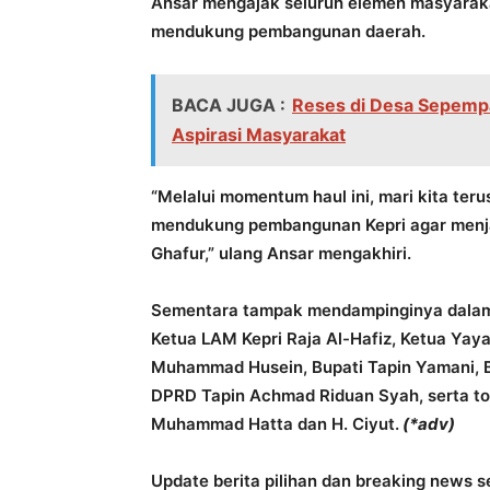
Ansar mengajak seluruh elemen masyaraka
mendukung pembangunan daerah.
BACA JUGA :
Reses di Desa Sepempa
Aspirasi Masyarakat
“Melalui momentum haul ini, mari kita te
mendukung pembangunan Kepri agar menja
Ghafur,” ulang Ansar mengakhiri.
Sementara tampak mendampinginya dalam h
Ketua LAM Kepri Raja Al-Hafiz, Ketua Ya
Muhammad Husein, Bupati Tapin Yamani, Bu
DPRD Tapin Achmad Riduan Syah, serta to
Muhammad Hatta dan H. Ciyut.
(*adv)
Update berita pilihan dan breaking news se