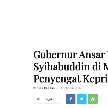
Gubernur Ansar 
Syihabuddin di M
Penyengat Kepri
Penulis
Redaksi
-
11 Februari 2026
Bagikan