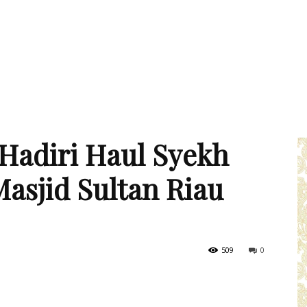
Hadiri Haul Syekh
asjid Sultan Riau
509
0