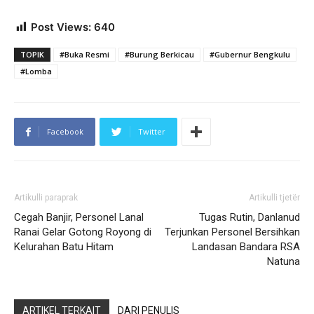
Post Views:
640
TOPIK
#Buka Resmi
#Burung Berkicau
#Gubernur Bengkulu
#Lomba
Facebook
Twitter
Artikulli paraprak
Artikulli tjetër
Cegah Banjir, Personel Lanal
Tugas Rutin, Danlanud
Ranai Gelar Gotong Royong di
Terjunkan Personel Bersihkan
Kelurahan Batu Hitam
Landasan Bandara RSA
Natuna
ARTIKEL TERKAIT
DARI PENULIS