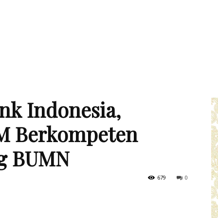
ink Indonesia,
M Berkompeten
ng BUMN
679
0