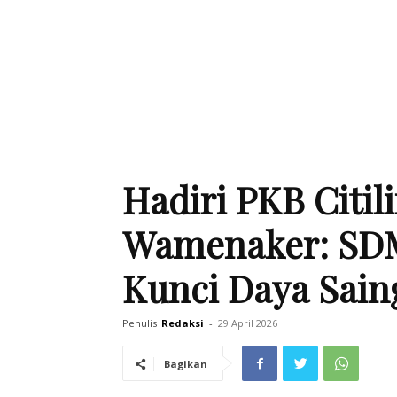
Hadiri PKB Citil
Wamenaker: SD
Kunci Daya Sai
Penulis
Redaksi
-
29 April 2026
Bagikan