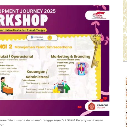
 peran dalam usaha dan rumah tangga kepada UMKM Perempuan binaan
025