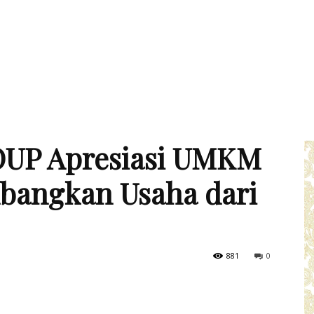
ROUP Apresiasi UMKM
angkan Usaha dari
881
0