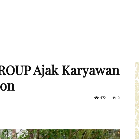
GROUP Ajak Karyawan
hon
472
0