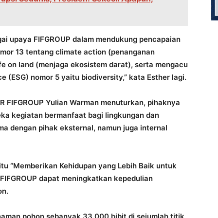
bagai upaya FIFGROUP dalam mendukung pencapaian
mor 13 tentang climate action (penanganan
fe on land (menjaga ekosistem darat), serta mengacu
(ESG) nomor 5 yaitu biodiversity,” kata Esther lagi.
SR FIFGROUP Yulian Warman menuturkan, pihaknya
ka kegiatan bermanfaat bagi lingkungan dan
a dengan pihak eksternal, namun juga internal
yaitu “Memberikan Kehidupan yang Lebih Baik untuk
 FIFGROUP dapat meningkatkan kepedulian
on.
an pohon sebanyak 33.000 bibit di sejumlah titik