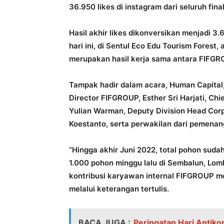
36.950 likes di instagram dari seluruh fina
Hasil akhir likes dikonversikan menjadi 3
hari ini, di Sentul Eco Edu Tourism Forest,
merupakan hasil kerja sama antara FIFGR
Tampak hadir dalam acara, Human Capital
Director FIFGROUP, Esther Sri Harjati, C
Yulian Warman, Deputy Division Head Cor
Koestanto, serta perwakilan dari pemena
“Hingga akhir Juni 2022, total pohon suda
1.000 pohon minggu lalu di Sembalun, Lomb
kontribusi karyawan internal FIFGROUP me
melalui keterangan tertulis.
BACA JUGA :
Peringatan Hari Antiko