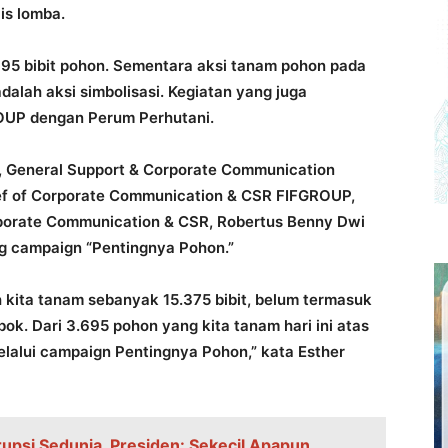
lis lomba.
.695 bibit pohon. Sementara aksi tanam pohon pada
 adalah aksi simbolisasi. Kegiatan yang juga
OUP dengan Perum Perhutani.
, General Support & Corporate Communication
hief of Corporate Communication & CSR FIFGROUP,
porate Communication & CSR, Robertus Benny Dwi
ng campaign “Pentingnya Pohon.”
h kita tanam sebanyak 15.375 bibit, belum termasuk
ok. Dari 3.695 pohon yang kita tanam hari ini atas
lalui campaign Pentingnya Pohon,” kata Esther
rupsi Sedunia, Presiden: Sekecil Apapun,