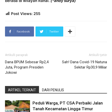
berada di wilayah Ranai.
(*andy surya)
Post Views:
255
Facebook
Twitter
Artikulli paraprak
Artikulli tjetër
Dana BPUM Sebesar Rp2,4
Sah! Dana Covid-19 Natuna
Juta, Program Presiden
Sekitar Rp30,9 Miliar
Jokowi
ARTIKEL TERKAIT
DARI PENULIS
Peduli Warga, PT CSA Perbaiki Jalan
Tanah Kecamatan Lingga Timur