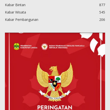
Kabar Bintan
877
Kabar Wisata
545
Kabar Pembangunan
206