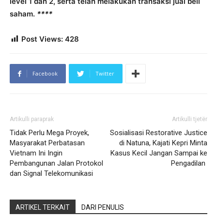
level 1 dan 2, serta telah melakukan transaksi jual beli
saham.
****
Post Views:
428
Facebook
Twitter
Artikulli paraprak
Artikulli tjetër
Tidak Perlu Mega Proyek,
Sosialisasi Restorative Justice
Masyarakat Perbatasan
di Natuna, Kajati Kepri Minta
Vietnam Ini Ingin
Kasus Kecil Jangan Sampai ke
Pembangunan Jalan Protokol
Pengadilan
dan Signal Telekomunikasi
ARTIKEL TERKAIT
DARI PENULIS