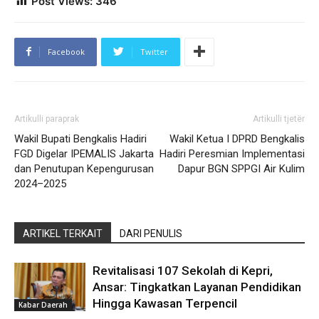
Post Views:
346
Facebook
Twitter
Artikulli paraprak
Artikulli tjetër
Wakil Bupati Bengkalis Hadiri
Wakil Ketua I DPRD Bengkalis
FGD Digelar IPEMALIS Jakarta
Hadiri Peresmian Implementasi
dan Penutupan Kepengurusan
Dapur BGN SPPGI Air Kulim
2024–2025
ARTIKEL TERKAIT
DARI PENULIS
Revitalisasi 107 Sekolah di Kepri,
Ansar: Tingkatkan Layanan Pendidikan
Hingga Kawasan Terpencil
Kabar Daerah