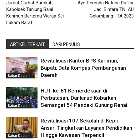
Jumat Curhat Barokah,
Ayo Pemuda Natuna Daftar
Kapolsek Tanjung Balai
Jadi Bintara TNI AU
Karimun Bertemu Warga Sei
Gelombang I TA 2023
Lakam Barat
ARTIKEL TERKAIT
DARI PENULIS
Revitalisasi Kantor BPS Karimun,
Bupati: Data Kompas Pembangunan
Daerah
Kabar Daerah
HUT ke-81 Kemerdekaan di
Perbatasan, Danlanud Kobarkan
Semangat 54 Pendaki Gunung Ranai
Kabar Daerah
Revitalisasi 107 Sekolah di Kepri,
Ansar: Tingkatkan Layanan Pendidikan
Hingga Kawasan Terpencil
Kabar Daerah