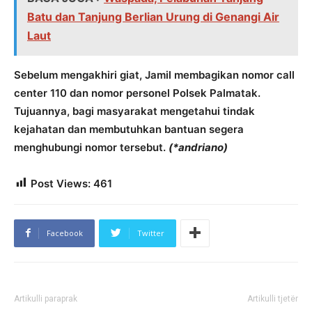
Batu dan Tanjung Berlian Urung di Genangi Air
Laut
Sebelum mengakhiri giat, Jamil membagikan nomor call
center 110 dan nomor personel Polsek Palmatak.
Tujuannya, bagi masyarakat mengetahui tindak
kejahatan dan membutuhkan bantuan segera
menghubungi nomor tersebut.
(*andriano)
Post Views:
461
Facebook
Twitter
Artikulli paraprak
Artikulli tjetër