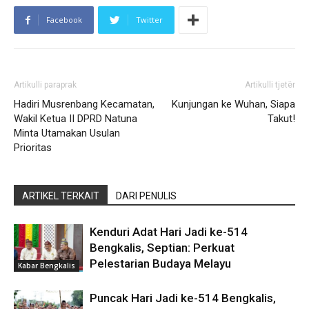
Facebook
Twitter
Artikulli paraprak
Artikulli tjetër
Hadiri Musrenbang Kecamatan,
Kunjungan ke Wuhan, Siapa
Wakil Ketua II DPRD Natuna
Takut!
Minta Utamakan Usulan
Prioritas
ARTIKEL TERKAIT
DARI PENULIS
Kenduri Adat Hari Jadi ke-514
Bengkalis, Septian: Perkuat
Pelestarian Budaya Melayu
Kabar Bengkalis
Puncak Hari Jadi ke-514 Bengkalis,