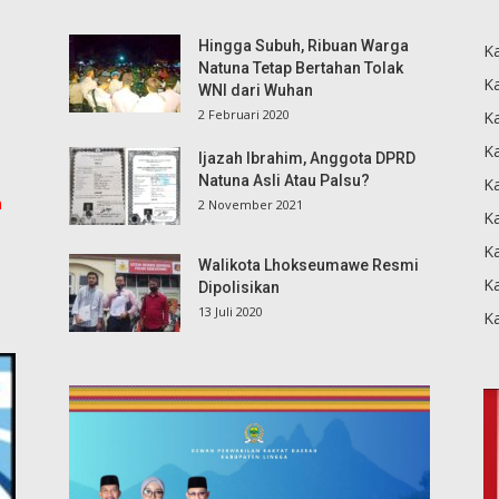
Hingga Subuh, Ribuan Warga
K
Natuna Tetap Bertahan Tolak
Ka
WNI dari Wuhan
2 Februari 2020
K
Ka
Ijazah Ibrahim, Anggota DPRD
Natuna Asli Atau Palsu?
K
m
2 November 2021
K
Ka
Walikota Lhokseumawe Resmi
K
Dipolisikan
13 Juli 2020
K