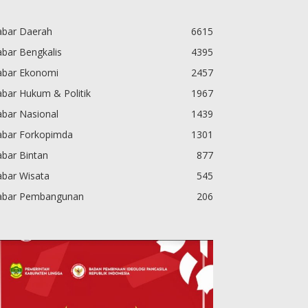
abar Daerah
6615
bar Bengkalis
4395
abar Ekonomi
2457
bar Hukum & Politik
1967
abar Nasional
1439
abar Forkopimda
1301
bar Bintan
877
abar Wisata
545
abar Pembangunan
206