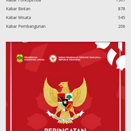
Kabar Bintan
878
Kabar Wisata
545
Kabar Pembangunan
206